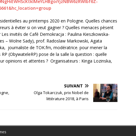
f9NgHiEWHScKtklMeYLHBgoiYjzNBW6zRWlbf6Z-
6661&hc_location=group
résidentielles au printemps 2020 en Pologne. Quelles chances
rreurs à éviter si on veut gagner ? Quelles menaces pèsent
r ? Les invités de Café Demokracja :
Paulina Kieszkowska-
res – Wolne Sady), prof. Radoslaw Markowski, Agata
nska, journaliste de TOK.fm, modératrice. pour mener la
RP (ObywateleRP) pose de la salle la question : quelle
eur opinions et attentes ? Organisateurs : Kinga Lozinska,
SUIVANT
ogne,
Olga Tokarczuk, prix Nobel de
littérature 2018, à Paris
mes