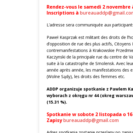
Rendez-vous le samedi 2 novembre à
Inscriptions à
bureauaddp@gmail.co
L’adresse sera communiquée aux participants 
Paweł Kasprzak est militant des droits de 
d’opposition de rue des plus actifs, Citoyens
contremanifestations à Krakowskie Przedmie
Kaczynski de la principale rue du centre de
suite à la catastrophe de Smolensk. Avec leu
année après année, les manifestations des ex
(Wolne Sądy), les droits des femmes etc.
ADDP organizuje spotkanie z Pawlem K
wyborach z okręgu nr 44 (okreg warszaws
(15.31 %).
Spotkanie w sobote 2 listopada o 16
Zapisy
bureauaddp@gmail.com
Adres spotkania zostanie przeslany po zapisa