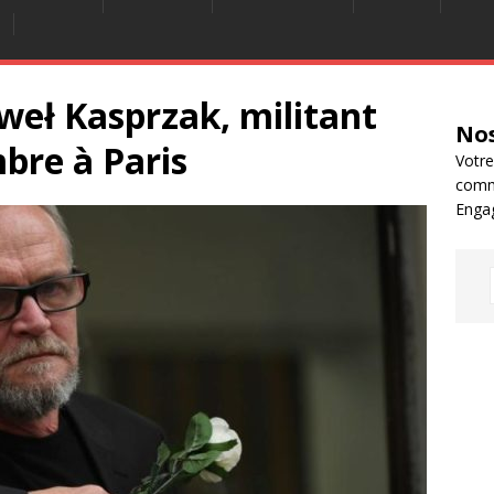
weł Kasprzak, militant
Nos
mbre à Paris
Votre
comm
Enga