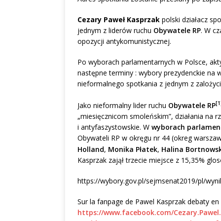
Cezary Paweł Kasprzak
polski działacz spo
jednym z liderów ruchu
Obywatele RP
. W c
opozycji antykomunistycznej.
Po wyborach parlamentarnych w Polsce, aktyw
następne terminy : wybory prezydenckie na
nieformalnego spotkania z jednym z zalożyci
[1
Jako nieformalny lider ruchu
Obywatele RP
„miesięcznicom smoleńskim”, działania na rz
i antyfaszystowskie. W
wyborach parlamen
Obywateli RP w okręgu nr 44 (okreg warszaws
Holland
,
Monika Płatek
,
Halina Bortnows
Kasprzak zajął trzecie miejsce z 15,35% glo
https://wybory.gov.pl/sejmsenat2019/pl/wyni
Sur la fanpage de Pawel Kasprzak debaty en l
https://www.facebook.com/Cezary.Pawel