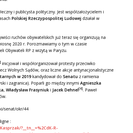
łeczny i publicysta polityczny. Jest współzałożycielem i
zasach
Polskiej Rzeczypospolitej Ludowej
działał w
iści ruchów obywatelskich już teraz się organizują na
 wiosnę 2020 r. Porozmawiamy o tym w czasie
eli Obywateli RP z wizytą w Paryzu.
]
inicjował i współorganizował protesty przeciwko
ecz Wolnych Sądów, oraz liczne akcje antynacjonalistyczne
tarnych w 2019
kandydował do
Senatu
z ramienia
ki i zagranica). Poparli go między innymi
Agnieszka
[4]
ka
,
Władysław Frasyniuk
i
Jacek Dehnel
. Paweł
sów.
ki/senat/okr/44
igne :
.Kasprzak/?__tn__=%2CdK-R-