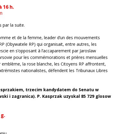
 16 h.
m
par la suite.
l’homme et de la femme, leader d’un des mouvements
 RP (Obywatele RP) qui organisait, entre autres, les
scie en s’opposant à l’accaparement par Jaroslaw
 Varsovie pour les commémorations et prières mensuelles
r emblème, la rose blanche, les Citoyens RP affrontent,
trémistes nationalistes, défendent les Tribunaux Libres
asprzakiem, trzecim kandydatem do Senatu w
ki i zagranica). P. Kasprzak uzyskal 85 729 glosow
 g.
niu.