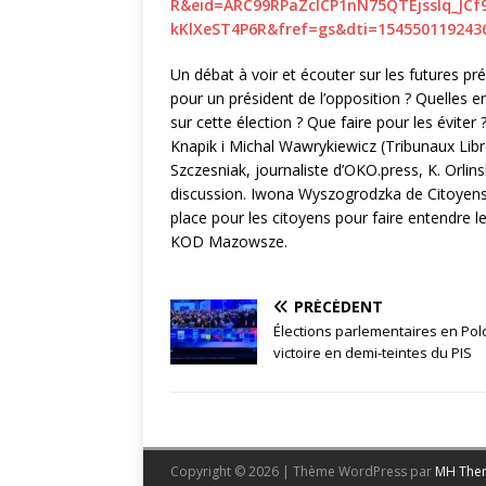
R&eid=ARC99RPaZcICP1nN75QTEjssIq_JC
kKlXeST4P6R&fref=gs&dti=154550119243
Un débat à voir et écouter sur les futures p
pour un président de l’opposition ? Quelles e
sur cette élection ? Que faire pour les évite
Knapik i Michal Wawrykiewicz (Tribunaux Lib
Szczesniak, journaliste d’OKO.press, K. Orli
discussion. Iwona Wyszogrodzka de Citoyens 
place pour les citoyens pour faire entendre l
KOD Mazowsze.
PRÉCÉDENT
Élections parlementaires en Pol
victoire en demi-teintes du PIS
Copyright © 2026 | Thème WordPress par
MH The