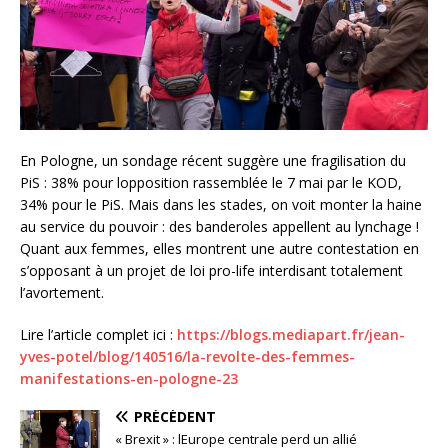
En Pologne, un sondage récent suggère une fragilisation du
PiS : 38% pour lopposition rassemblée le 7 mai par le KOD,
34% pour le PiS. Mais dans les stades, on voit monter la haine
au service du pouvoir : des banderoles appellent au lynchage !
Quant aux femmes, elles montrent une autre contestation en
s’opposant à un projet de loi pro-life interdisant totalement
l’avortement.
Lire l’article complet ici :
https://blogs.mediapart.fr/jean-
yves-potel/blog/140516/la-revolte-des-femmes-
manifestations-en-pologne-23
PRÉCÉDENT
« Brexit » : lEurope centrale perd un allié