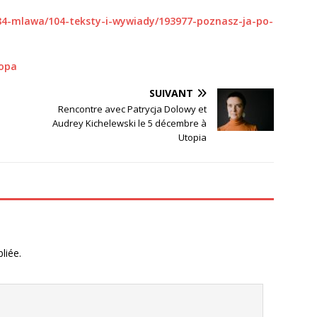
/584-mlawa/104-teksty-i-wywiady/193977-poznasz-ja-po-
ropa
SUIVANT
Rencontre avec Patrycja Dolowy et
Audrey Kichelewski le 5 décembre à
Utopia
liée.