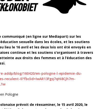
e communiqué (en ligne sur Mediapart) sur les
’éducation sexuelle dans les écoles, et les soutiens
u lieu le 16 avril et les deux lois ont été envoyés en
ises continue et les soutiens s’organisent à travers
l’atteinte aux droits des femmes et à l’éducation des
si.
rre-addp/blog/160420/en-pologne-l-epidemie-du-
es-reculent-0?fbclid=IwAR13Fgq7qHi8Cjh7m-
L1w
t en Pologne
olonaise prévoit de réexaminer, le 15 avril 2020, le