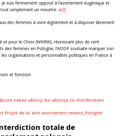
e : « Je suis fermement opposé à l’avortement eugénique et
t tout simplement un meurtre. »
[2]
taux des femmes à vivre dignement et à disposer librement
ité et pour le Choix (WKRW), réunissant plus de cent
roits des femmes en Pologne, l’ADDP souhaite marquer son
e les organisations et personnalités politiques en France à
nom et fonction
dpisze-zakaz-aborcji-bo-aborcja-to-morderstwo/
nt
Projet de loi anti avortement revient_Pologne
’interdiction totale de