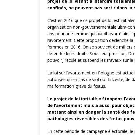
projet de loi visant à interdire totaleme
confinés, ne peuvent pas sortir dans la 
C’est en 2016 que ce projet de loi est initial
organisation non-gouvernementale ultra-conser
ans pour une femme qui aurait avorté ainsi q
l’avortement. Cette proposition déclenche la
femmes en 2016. On se souvient de milliers 
défendre leurs droits. Sous leur pression, Droi
pouvoir) recule et suspend les travaux sur le 
La loi sur l’avortement en Pologne est actuell
autorisée qu’en cas de viol ou d’inceste, de 
malformation grave du fœtus.
Le projet de loi
intitulé « Stoppons l’av
de l’avortement mais a aussi pour objec
mettant ainsi en danger la santé des 
pathologies réversibles des fœtus pouv
En cette période de campagne électorale, le 