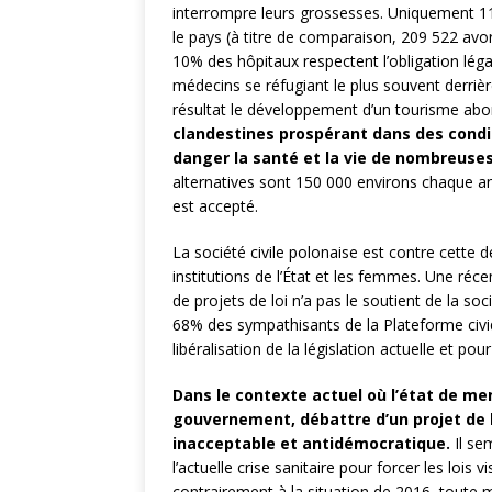
interrompre leurs grossesses. Uniquement 1
le pays (à titre de comparaison, 209 522 av
10% des hôpitaux respectent l’obligation légal
médecins se réfugiant le plus souvent derrière
résultat le développement d’un tourisme abo
clandestines prospérant dans des condi
danger la santé et la vie de nombreus
alternatives sont 150 000 environs chaque an
est accepté.
La société civile polonaise est contre cette d
institutions de l’État et les femmes. Une ré
de projets de loi n’a pas le soutient de la soci
68% des sympathisants de la Plateforme civ
libéralisation de la législation actuelle et po
Dans le contexte actuel où l’état de me
gouvernement, débattre d’un projet de lo
inacceptable et antidémocratique.
Il se
l’actuelle crise sanitaire pour forcer les lois 
contrairement à la situation de 2016, toute ma