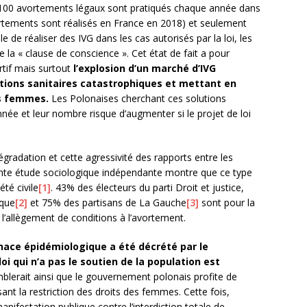
100 avortements légaux sont pratiqués chaque année dans
ortements sont réalisés en France en 2018) et seulement
e de réaliser des IVG dans les cas autorisés par la loi, les
 la « clause de conscience ». Cet état de fait a pour
rtif mais surtout
l’explosion d’un marché d’IVG
tions sanitaires catastrophiques et mettant en
es femmes.
Les Polonaises cherchant ces solutions
née et leur nombre risque d’augmenter si le projet de loi
égradation et cette agressivité des rapports entre les
cente étude sociologique indépendante montre que ce type
été civile
[1]
. 43% des électeurs du parti Droit et justice,
ique
[2]
et 75% des partisans de La Gauche
[3]
sont pour la
ur l’allègement de conditions à l’avortement.
nace épidémiologique a été décrété par le
i qui n’a pas le soutien de la population est
mblerait ainsi que le gouvernement polonais profite de
visant la restriction des droits des femmes. Cette fois,
nifestation publique contre l’interdiction totale de