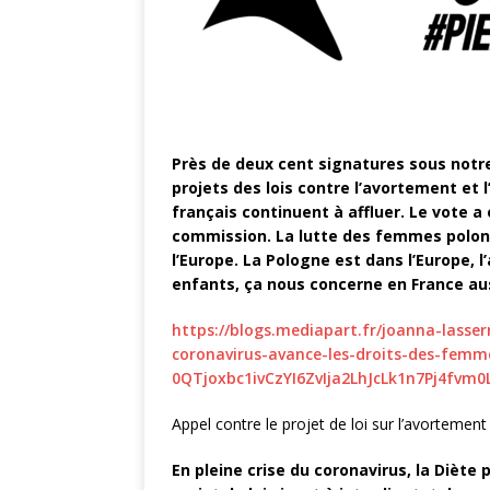
Près de deux cent signatures sous notr
projets des lois contre l’avortement et l
français continuent à affluer. Le vote a e
commission. La lutte des femmes polona
l’Europe. La Pologne est dans l’Europe, 
enfants, ça nous concerne en France aus
https://blogs.mediapart.fr/joanna-lasse
coronavirus-avance-les-droits-des-femm
0QTjoxbc1ivCzYI6ZvIja2LhJcLk1n7Pj4fvm0
Appel contre le projet de loi sur l’avortemen
En pleine crise du coronavirus, la Diète p