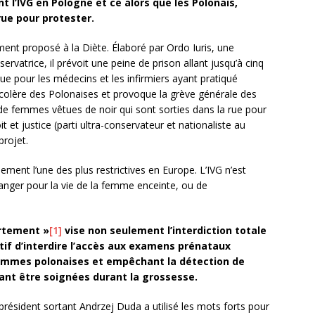
nt l’IVG en Pologne et ce alors que les Polonais,
rue pour protester.
ement proposé à la Diète. Élaboré par Ordo Iuris, une
vatrice, il prévoit une peine de prison allant jusqu’à cinq
ue pour les médecins et les infirmiers ayant pratiqué
 colère des Polonaises et provoque la grève générale des
de femmes vêtues de noir qui sont sorties dans la rue pour
t et justice (parti ultra-conservateur et nationaliste au
projet.
ement l’une des plus restrictives en Europe. L’IVG n’est
danger pour la vie de la femme enceinte, ou de
ortement »
[1]
vise non seulement l’interdiction totale
tif d’interdire l’accès aux examens prénataux
femmes polonaises et empêchant la détection de
ant être soignées durant la grossesse.
président sortant Andrzej Duda a utilisé les mots forts pour