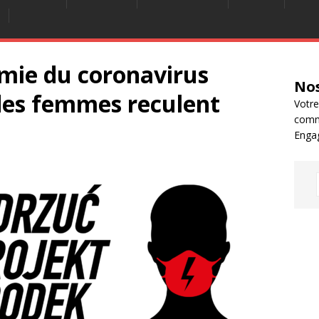
émie du coronavirus
Nos
 des femmes reculent
Votre
comm
Enga