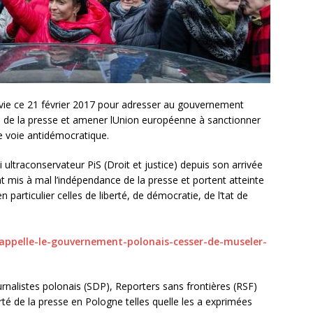
ovie ce 21 février 2017 pour adresser au gouvernement
é de la presse et amener lUnion européenne à sanctionner
ne voie antidémocratique.
 ultraconservateur PiS (Droit et justice) depuis son arrivée
 mis à mal l’indépendance de la presse et portent atteinte
particulier celles de liberté, de démocratie, de l’tat de
sf-appelle-le-gouvernement-polonais-cesser-de-museler-
rnalistes polonais (SDP), Reporters sans frontières (RSF)
erté de la presse en Pologne telles quelle les a exprimées