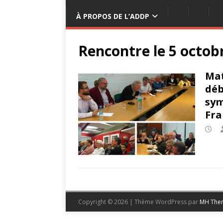
À PROPOS DE L’ADDP
Rencontre le 5 octob
Mat
déb
sym
Fra
Copyright © 2026 | Thème WordPress par
MH The