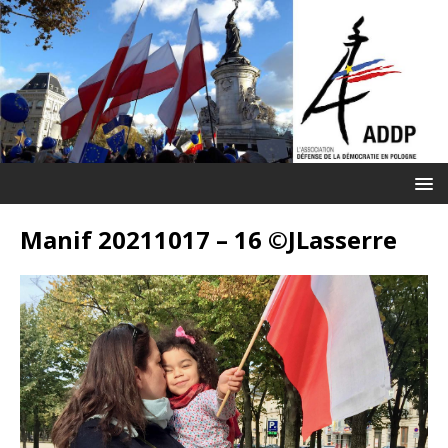
Manif 20211017 – 16 ©JLasserre