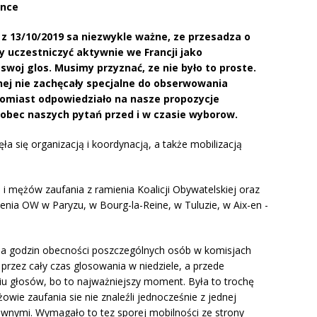
ance
z 13/10/2019 sa niezwykle ważne, ze przesadza o
śmy uczestniczyć aktywnie we Francji jako
swoj glos. Musimy przyznać, ze nie było to proste.
nej nie zachęcały specjalne do obserwowania
miast odpowiedziało na nasze propozycje
 wobec naszych pytań przed i w czasie wyborow.
a się organizacją i koordynacją, a także mobilizacją
i i mężów zaufania z ramienia Koalicji Obywatelskiej oraz
enia OW w Paryzu, w Bourg-la-Reine, w Tuluzie, w Aix-en -
ia godzin obecności poszczególnych osób w komisjach
 przez cały czas glosowania w niedziele, a przede
eniu głosów, bo to najważniejszy moment. Była to trochę
wie zaufania sie nie znaleźli jednocześnie z jednej
awnymi. Wymagało to tez sporej mobilności ze strony