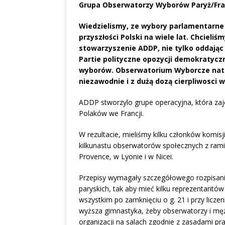
Grupa Obserwatorzy Wyborów Paryż/Fr
Wiedzielismy, ze wybory parlamentarne 
przyszłości Polski na wiele lat. Chcieli
stowarzyszenie ADDP, nie tylko oddając 
Partie polityczne opozycji demokratycz
wyborów. Obserwatorium Wyborcze nato
niezawodnie i z dużą dozą cierpliwosci
ADDP stworzylo grupe operacyjna, która zajęł
Polaków we Francji.
W rezultacie, mieliśmy kilku członków komisj
kilkunastu obserwatorów społecznych z rami
Provence, w Lyonie i w Nicei.
Przepisy wymagały szczegółowego rozpisan
paryskich, tak aby mieć kilku reprezentantów
wszystkim po zamknięciu o g. 21 i przy licz
wyższa gimnastyka, żeby obserwatorzy i mężo
organizacji na salach zgodnie z zasadami pr