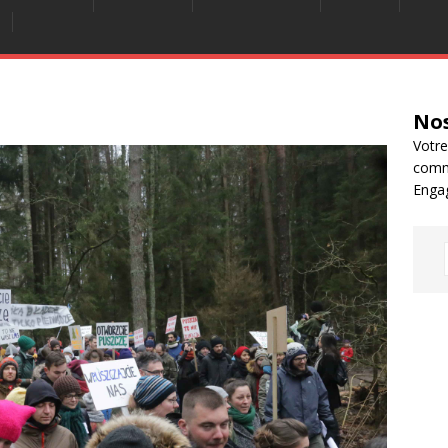
Nos
Votre
comm
Enga