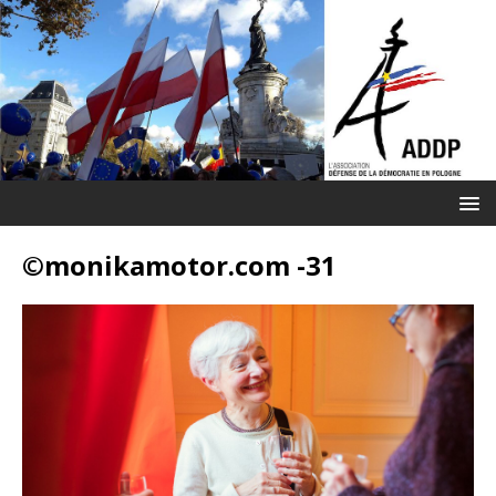
©monikamotor.com -31