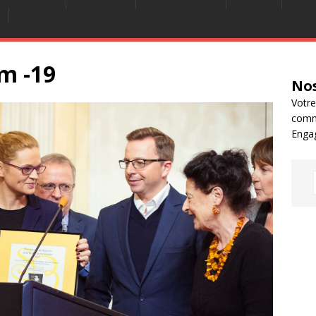
m -19
Nos
Votre
comm
Enga