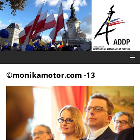
©monikamotor.com -13