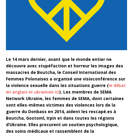
Le 14 mars dernier, avant que le monde entier ne
découvre avec stupéfaction et horreur
l
es images d
es
massacre
s
de Boutcha,
le
Conseil International des
Femmes Polonaises
a organisé une visioconférence
sur
la violence sexuelle dans les situations guerre (
le débat
en anglais et ukrainien ici
). Les membres de SEMA
Network Ukraine, l
es
femmes
de SEMA
, dont certaines
sont elles-mêmes victimes des violences lors de la
guerre du Donbass en 2014, aident
les rescapé.es à
B
o
u
tch
a, Gostoml, Irpin
et
dans
toutes les
régions
d’Ukraine
. Elles procurent un
soutien psychologique,
de
s soins
médica
ux
et
rassemblent de la